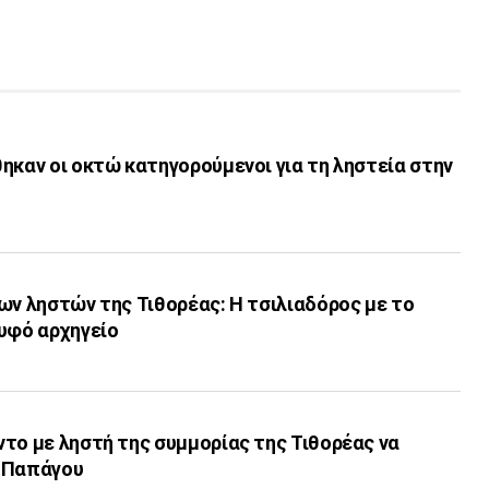
ηκαν οι οκτώ κατηγορούμενοι για τη ληστεία στην
ων ληστών της Τιθορέας: Η τσιλιαδόρος με το
ρυφό αρχηγείο
το με ληστή της συμμορίας της Τιθορέας να
υ Παπάγου