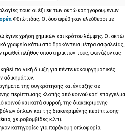
ολογίες τους οι έξι εκ των οκτώ κατηγορουμένων
θορέα
Φθιώτιδας. Οι δυο αφέθηκαν ελεύθεροι με
ώ έγινε χρήση χημικών και κρότου λάμψης. Οι οκτώ
κό γραφείο κάτω από δρακόντεια μέτρα ασφαλείας,
κεντρωθεί πλήθος υποστηρικτών τους, φωνάζοντας
κηθεί ποινική δίωξη για πέντε κακουργηματικές
ν αδικημάτων.
ργήματα της συγκρότησης και ένταξης σε
ένης περίπτωσης κλοπής από κοινού κατ’ επάγγελμα
ό κοινού και κατά συρροή, της διακεκριμένης
βόλων όπλων και της διακεκριμένης περίπτωσης
κια, χειροβομβίδες κ.λπ).
καν κατηγορίες για παράνομη οπλοφορία,