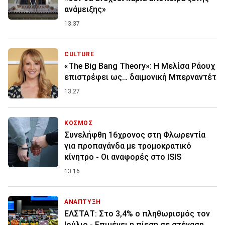
ανάμειξης»
13:37
CULTURE
«The Big Bang Theory»: Η Μελίσα Ράουχ
επιστρέφει ως… δαιμονική Μπερναντέτ
13:27
ΚΟΣΜΟΣ
Συνελήφθη 16χρονος στη Φλωρεντία
για προπαγάνδα με τρομοκρατικό
κίνητρο - Οι αναφορές στο ISIS
13:16
ΑΝΑΠΤΥΞΗ
ΕΛΣΤΑΤ: Στο 3,4% ο πληθωρισμός τον
Ιούλιο - Επιμένει η πίεση σε στέγαση