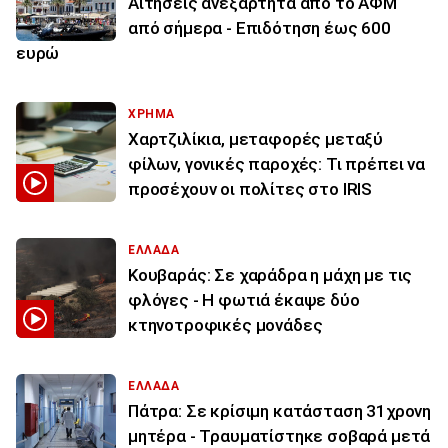
Αιτήσεις ανεξάρτητα από το ΑΦΜ
από σήμερα - Επιδότηση έως 600
ευρώ
ΧΡΗΜΑ
Χαρτζιλίκια, μεταφορές μεταξύ
φίλων, γονικές παροχές: Τι πρέπει να
προσέχουν οι πολίτες στο IRIS
ΕΛΛΑΔΑ
Κουβαράς: Σε χαράδρα η μάχη με τις
φλόγες - Η φωτιά έκαψε δύο
κτηνοτροφικές μονάδες
ΕΛΛΑΔΑ
Πάτρα: Σε κρίσιμη κατάσταση 31χρονη
μητέρα - Τραυματίστηκε σοβαρά μετά