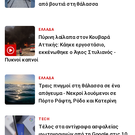
από βουτιά στη θάλασσα
ΕΛΛΑΔΑ
Πύρινη λαίλαπα στον Κουβαρά
Αττικής: Κάηκε εργοστάσιο,
εκκένωθηκε ο Άγιος Στυλιανός -
Πυκνοί καπνοί
ΕΛΛΑΔΑ
Τρεις πνιγμοί στη θάλασσα σε ένα
απόγευμα - Νεκροί λουόμενοι σε
Πόρτο Ράφτη, Ρόδο και Κατερίνη
TECH
Τέλος στα αντίγραφα ασφαλείας
φωτογραφιών από τη Google στις 10