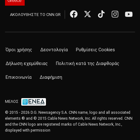
ΑΚΟΛΟΥΘΗΣΤΕ ΤΟ CNN.GR
Όροι χρήσης
Δεοντολογία
Ρυθμίσεις Cookies
Δήλωση εχεμύθειας
Πολιτική κατά της Διαφθοράς
Επικοινωνία
Διαφήμιση
ΜΕΛΟΣ
© 2015 - 2026 D.G. Newsagency S.A. CNN name, logo and all associated
elements ® and © 2015 Cable News Network, Inc. All rights reserved. CNN
and the CNN logo are registered marks of Cable News Network, Inc.,
displayed with permission