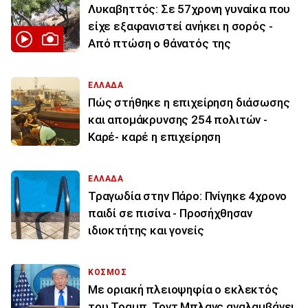
Λυκαβηττός: Σε 57χρονη γυναίκα που
είχε εξαφανιστεί ανήκει η σορός -
Από πτώση ο θάνατός της
ΕΛΛΑΔΑ
Πώς στήθηκε η επιχείρηση διάσωσης
και απομάκρυνσης 254 πολιτών -
Καρέ- καρέ η επιχείρηση
ΕΛΛΑΔΑ
Τραγωδία στην Πάρο: Πνίγηκε 4χρονο
παιδί σε πισίνα - Προσήχθησαν
ιδιοκτήτης και γονείς
ΚΟΣΜΟΣ
Με οριακή πλειοψηφία ο εκλεκτός
του Τραμπ, Τοντ Μπλανς αναλαμβάνει