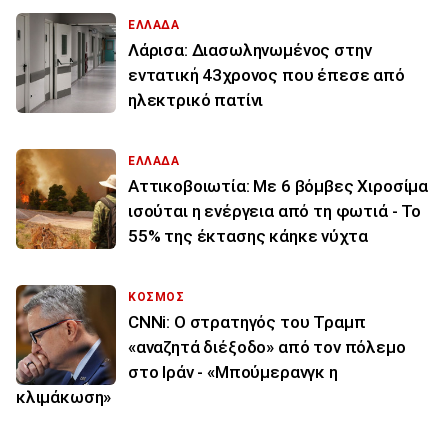
ΕΛΛΑΔΑ
Λάρισα: Διασωληνωμένος στην
εντατική 43χρονος που έπεσε από
ηλεκτρικό πατίνι
ΕΛΛΑΔΑ
Αττικοβοιωτία: Με 6 βόμβες Χιροσίμα
ισούται η ενέργεια από τη φωτιά - Το
55% της έκτασης κάηκε νύχτα
ΚΟΣΜΟΣ
CNNi: Ο στρατηγός του Τραμπ
«αναζητά διέξοδο» από τον πόλεμο
στο Ιράν - «Μπούμερανγκ η
κλιμάκωση»