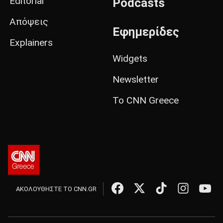
Editorial
Podcasts
Απόψεις
Εφημερίδες
Explainers
Widgets
Newsletter
Το CNN Greece
ΑΚΟΛΟΥΘΗΣΤΕ ΤΟ CNN.GR