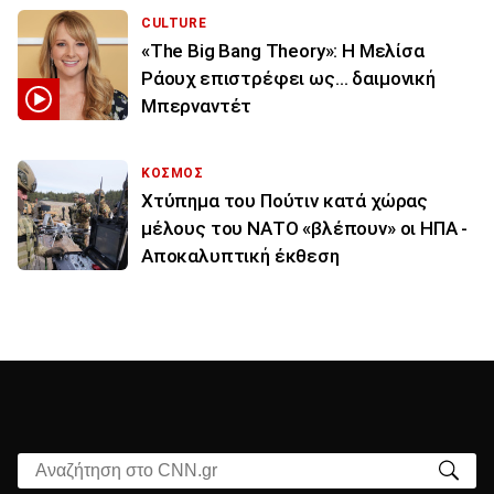
CULTURE
«The Big Bang Theory»: Η Μελίσα
Ράουχ επιστρέφει ως… δαιμονική
Μπερναντέτ
ΚΟΣΜΟΣ
Χτύπημα του Πούτιν κατά χώρας
μέλους του ΝΑΤΟ «βλέπουν» οι ΗΠΑ -
Αποκαλυπτική έκθεση
Αναζήτηση στο CNN.gr