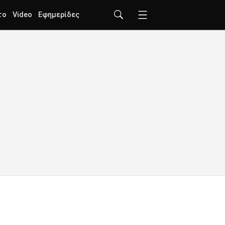
το
Video
Εφημερίδες