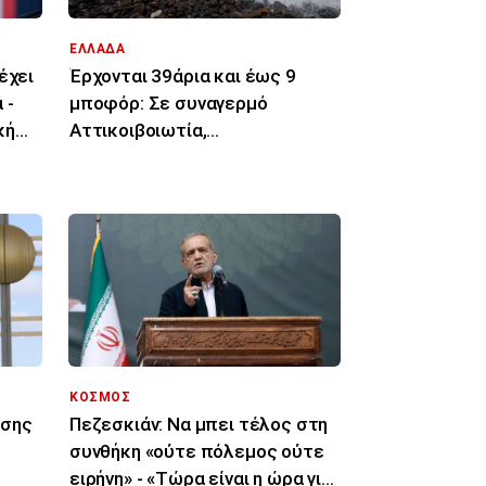
ΕΛΛΑΔΑ
έχει
Έρχονται 39άρια και έως 9
 -
μποφόρ: Σε συναγερμό
κή
Αττικοιβοιωτία,
Πελοπόννησος, Αιγαίο για
φωτιές
ΚΟΣΜΟΣ
Πεζεσκιάν: Να μπει τέλος στη
υσης
συνθήκη «ούτε πόλεμος ούτε
ειρήνη» - «Τώρα είναι η ώρα για