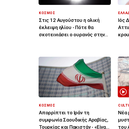
ΚΟΣΜΟΣ
ΕΛΛΑ
Στις 12 Αυγούστου η ολική
Ιός 
έκλειψη ηλίου - Πότε θα
Αττι
σκοτεινιάσει ο ουρανός στην
κρου
Ευρώπη
μέρε
ΚΟΣΜΟΣ
CULT
Απορρίπτει το Ιράν τη
Νέα 
συμφωνία Σαουδικής Αραβίας,
μυστ
Τουρκίας και Πακιστάν - «Είναι
του 