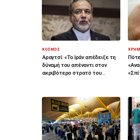
ΚΟΣΜΟΣ
ΧΡΗΜ
Αραγτσί: «Το Ιράν απέδειξε τη
Πότε
δύναμή του απέναντι στον
«Ανα
ακριβότερο στρατό του
«Σπίτ
κόσμου»