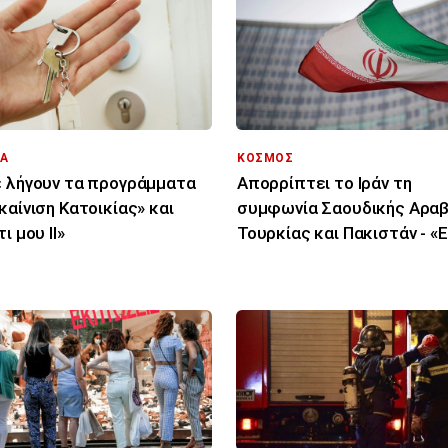
Α
ΚΟΣΜΟΣ
 λήγουν τα προγράμματα
Απορρίπτει το Ιράν τη
καίνιση Κατοικίας» και
συμφωνία Σαουδικής Αραβ
ι μου ΙΙ»
Τουρκίας και Πακιστάν - «Ε
μόνο στα χαρτιά»