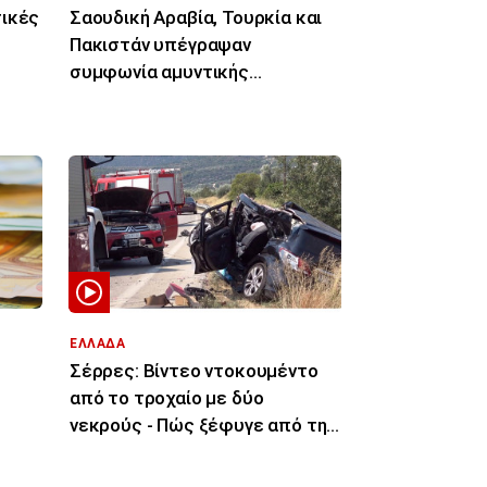
τικές
Σαουδική Αραβία, Τουρκία και
Πακιστάν υπέγραψαν
συμφωνία αμυντικής
συνεργασίας
ΕΛΛΑΔΑ
Σέρρες: Βίντεο ντοκουμέντο
από το τροχαίο με δύο
νεκρούς - Πώς ξέφυγε από την
πορεία του το ΙΧ