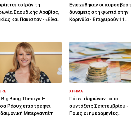
ρίπτει το Ιράν τη
Ενισχύθηκαν οι πυροσβεσ
ωνία Σαουδικής Αραβίας,
δυνάμεις στη φωτιά στην
κίας και Πακιστάν - «Είναι
Κορινθία - Επιχειρούν 11
 στα χαρτιά»
εναέρια μέσα
URE
ΧΡΗΜΑ
 Big Bang Theory»: Η
Πότε πληρώνονται οι
σα Ράουχ επιστρέφει
συντάξεις Σεπτεμβρίου -
δαιμονική Μπερναντέτ
Ποιες οι ημερομηνίες
καταβολής