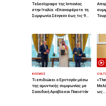
Τελεσίγραφο της Ισπανίας
Απορ
στην Ιταλία: «Επαναφέρετε τη
συμφ
Συμφωνία Σένγκεν έως τις 9
Τουρ
Αυγούστου»
μόνο
ΚΟΣΜΟΣ
CULT
Τι επιδιώκει ο Ερντογάν μέσω
«The
της αμυντικής συμφωνίας με
Μελί
Σαουδική Αραβία και Πακιστάν
ως… 