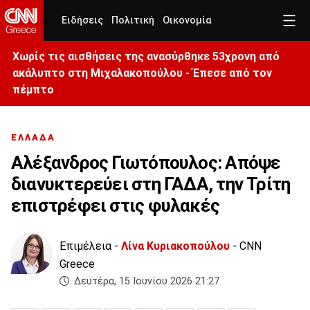
Ειδήσεις
Πολιτική
Οικονομία
Χωρίς τις αισθήσεις της ανασύρθηκε 53χρονη από
ακάλυπτο στη Μιχαλακοπούλου - Έπεσε από τον
πέμπτο
ΕΛΛΑΔΑ
Αλέξανδρος Γιωτόπουλος: Απόψε
διανυκτερεύει στη ΓΑΔΑ, την Τρίτη
επιστρέφει στις φυλακές
Επιμέλεια -
Λίνα Κυριακοπούλου
- CNN
Greece
Δευτέρα, 15 Ιουνίου 2026 21:27