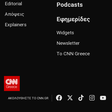
Editorial
Podcasts
Απόψεις
Εφημερίδες
Explainers
Widgets
Newsletter
Το CNN Greece
ΑΚΟΛΟΥΘΗΣΤΕ ΤΟ CNN.GR