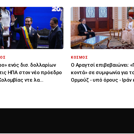
ΟΣ
ΚΟΣΜΟΣ
ο» ενός δισ. δολλαρίων
Ο Αραγτσί επιβεβαιώνει: 
τις ΗΠΑ στον νέο πρόεδρο
κοντά» σε συμφωνία για τ
Κολομβίας ντε λα
Ορμούζ - υπό όρους - Ιράν 
ιέγια
Ομάν