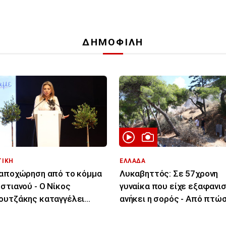
ΔΗΜΟΦΙΛΗ
ΤΙΚΗ
ΕΛΛΑΔΑ
αποχώρηση από το κόμμα
Λυκαβηττός: Σε 57χρονη
στιανού - Ο Νίκος
γυναίκα που είχε εξαφανισ
υτζάκης καταγγέλει
ανήκει η σορός - Από πτώσ
ιρεσία και φίμωση
θάνατός της