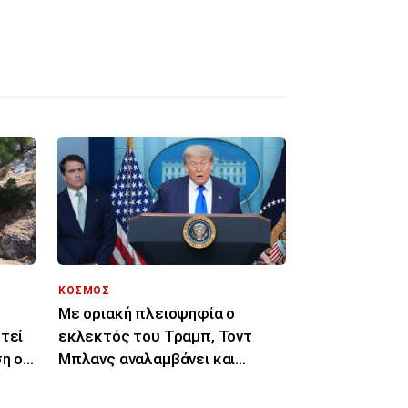
ΚΟΣΜΟΣ
Με οριακή πλειοψηφία ο
τεί
εκλεκτός του Τραμπ, Τοντ
η ο
Μπλανς αναλαμβάνει και
επίσημα υπουργός
Δικαιοσύνης