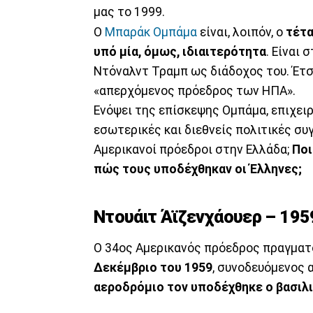
μας το 1999.
Ο
Μπαράκ Ομπάμα
είναι, λοιπόν, ο
τέτα
υπό μία, όμως, ιδιαιτερότητα
. Είναι 
Ντόναλντ Τραμπ ως διάδοχος του. Έτσ
«απερχόμενος πρόεδρος των ΗΠΑ».
Ενόψει της επίσκεψης Ομπάμα, επιχειρ
εσωτερικές και διεθνείς πολιτικές συγ
Αμερικανοί πρόεδροι στην Ελλάδα;
Ποι
πώς τους υποδέχθηκαν οι Έλληνες;
Ντουάιτ Άϊζενχάουερ – 195
Ο 34ος Αμερικανός πρόεδρος πραγματ
Δεκέμβριο του 1959
, συνοδευόμενος 
αεροδρόμιο τον υποδέχθηκε ο βασιλι