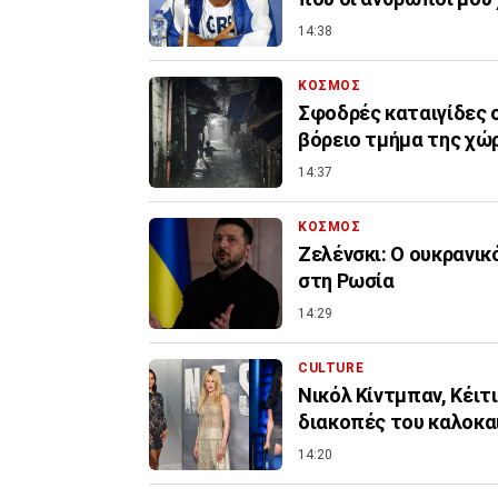
14:38
ΚΟΣΜΟΣ
Σφοδρές καταιγίδες σ
βόρειο τμήμα της χώ
14:37
ΚΟΣΜΟΣ
Ζελένσκι: O ουκρανικ
στη Ρωσία
14:29
CULTURE
Νικόλ Κίντμπαν, Κέιτι
διακοπές του καλοκα
14:20