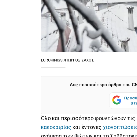
EUROKINISSI/ΓΙΩΡΓΟΣ ΖΑΧΟΣ
Δες περισσότερα άρθρα του CN
Προσθ
στ
Όλο και περισσότερο φουντώνουν τις τ
κακοκαιρίας
και έντονες
χιονοπτώσει
ανήμερα των Φώτων και το Σαββατοκύ