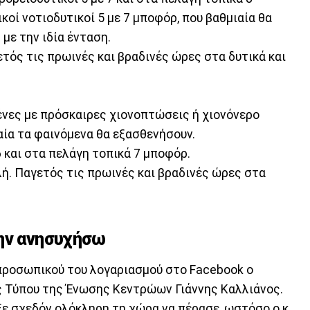
κοί νοτιοδυτικοί 5 με 7 μποφόρ, που βαθμιαία θα
με την ιδία ένταση.
τός τις πρωινές και βραδινές ώρες στα δυτικά και
ένες με πρόσκαιρες χιονοπτώσεις ή χιονόνερο
αία τα φαινόμενα θα εξασθενήσουν.
6 και στα πελάγη τοπικά 7 μποφόρ.
ή. Παγετός τις πρωινές και βραδινές ώρες στα
μην ανησυχήσω
προσωπικού του λογαριασμού στο Facebook ο
 Τύπου της Ένωσης Κεντρώων Γιάννης Καλλιάνος.
ξε σχεδόν ολόκληρη τη χώρα να πέρασε, ωστόσο ο κ.