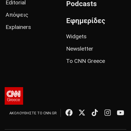
Editorial
Podcasts
Απόψεις
Εφημερίδες
Explainers
Widgets
Newsletter
Το CNN Greece
ΑΚΟΛΟΥΘΗΣΤΕ ΤΟ CNN.GR