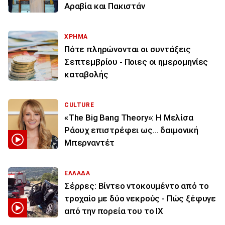
Αραβία και Πακιστάν
ΧΡΗΜΑ
Πότε πληρώνονται οι συντάξεις
Σεπτεμβρίου - Ποιες οι ημερομηνίες
καταβολής
CULTURE
«The Big Bang Theory»: Η Μελίσα
Ράουχ επιστρέφει ως… δαιμονική
Μπερναντέτ
ΕΛΛΑΔΑ
Σέρρες: Βίντεο ντοκουμέντο από το
τροχαίο με δύο νεκρούς - Πώς ξέφυγε
από την πορεία του το ΙΧ