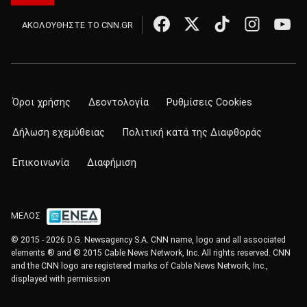
ΑΚΟΛΟΥΘΗΣΤΕ ΤΟ CNN.GR
Όροι χρήσης
Δεοντολογία
Ρυθμίσεις Cookies
Δήλωση εχεμύθειας
Πολιτική κατά της Διαφθοράς
Επικοινωνία
Διαφήμιση
ΜΕΛΟΣ
© 2015 - 2026 D.G. Newsagency S.A. CNN name, logo and all associated
elements ® and © 2015 Cable News Network, Inc. All rights reserved. CNN
and the CNN logo are registered marks of Cable News Network, Inc.,
displayed with permission