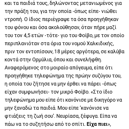
και τα παιδιά τους, δηλώνοντας μετανιωμένος για
την πράξη του, για την οποία -όπως είπε- νιώθει
ντροπή. Ο ίδιος περιέγραψε τα όσα προηγήθηκαν
του φόνου και όσα ακολούθησαν, όταν πήρε μαζί
του τον 4,5 ετών -τότε- γιο του Φοίβο, με τον οποίο
περιπλανιόταν στα όρια του νομού Χαλκιδικής,
πριν τον εντοπίσουν, 18 μέρες αργότερα, σε καλύβα
κοντά στην Ορμύλια, όπου και συνελήφθη.
Αναφερόμενος στο μοιραίο απόγευμα, είπε ότι
προηγήθηκε τηλεφώνημα της πρώην συζύγου του,
η οποία του ζήτησε να μην έρθει να πάρει -όπως
είχαν συμφωνήσει- τον μικρό Φοίβο. «Στο ίδιο
τηλεφώνημα μου είπε ότι κανόνισε με δικηγόρο να
μην ξαναδώ τα παιδιά. Μου είπε ‘κανόνισε να
φτιάξεις τη ζωή σου'. Νευρίασα, ξέφυγα. Είπα να
πάω να το συζητήσω από το σπίτι.
Είχα πιει
»,