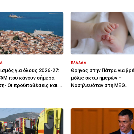
Α
ΕΛΛΑΔΑ
ισμός για όλους 2026-27:
Θρήνος στην Πάτρα για β
ΦΜ που κάνουν σήμερα
μόλις οκτώ ημερών –
ση- Οι προϋποθέσεις και οι
Νοσηλευόταν στη ΜΕΘ
ιούχοι
Νεογνών