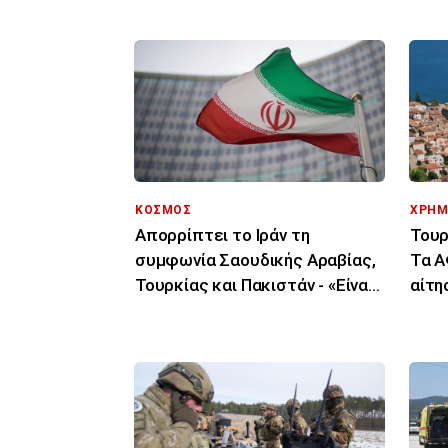
ΚΟΣΜΟΣ
ΧΡΗΜ
Απορρίπτει το Ιράν τη
Τουρ
συμφωνία Σαουδικής Αραβίας,
Τα Α
Τουρκίας και Πακιστάν - «Είναι
αίτη
μόνο στα χαρτιά»
δικα