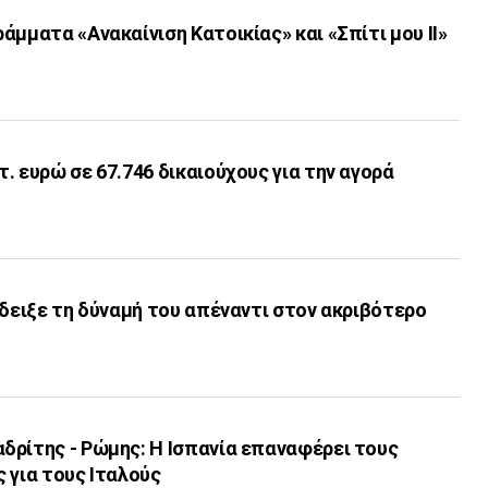
άμματα «Ανακαίνιση Κατοικίας» και «Σπίτι μου ΙΙ»
. ευρώ σε 67.746 δικαιούχους για την αγορά
έδειξε τη δύναμή του απέναντι στον ακριβότερο
δρίτης - Ρώμης: Η Ισπανία επαναφέρει τους
 για τους Ιταλούς