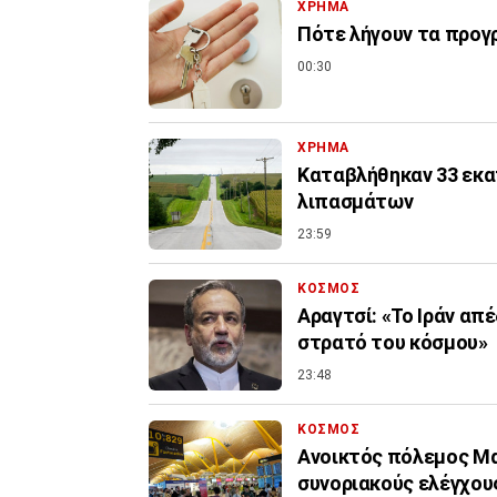
ΧΡΗΜΑ
Πότε λήγουν τα προγρ
00:30
ΧΡΗΜΑ
Καταβλήθηκαν 33 εκατ
λιπασμάτων
23:59
ΚΟΣΜΟΣ
Αραγτσί: «Το Ιράν απ
στρατό του κόσμου»
23:48
ΚΟΣΜΟΣ
Ανοικτός πόλεμος Μα
συνοριακούς ελέγχους