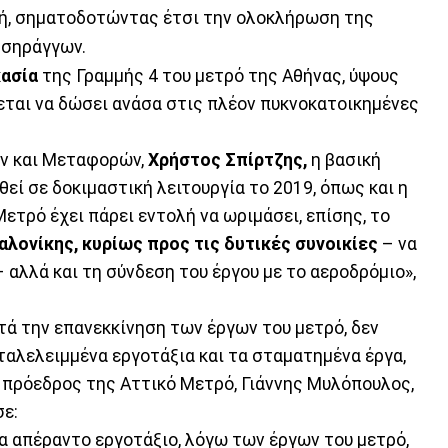
ή, σηματοδοτώντας έτσι την ολοκλήρωση της
 σηράγγων.
κασία
της Γραμμής 4 του μετρό της Αθήνας, ύψους
νεται να δώσει ανάσα στις πλέον πυκνοκατοικημένες
ν και Μεταφορών,
Χρήστος Σπίρτζης,
η βασική
εί σε δοκιμαστική λειτουργία το 2019, όπως και η
ετρό έχει πάρει εντολή να ωριμάσει, επίσης, το
λονίκης, κυρίως προς τις δυτικές συνοικίες
– να
 αλλά και τη σύνδεση του έργου με το αεροδρόμιο»,
ετά την επανεκκίνηση των έργων του μετρό, δεν
αταλελειμμένα εργοτάξια και τα σταματημένα έργα,
ο πρόεδρος της Αττικό Μετρό, Γιάννης Μυλόπουλος,
σε:
α απέραντο εργοτάξιο, λόγω των έργων του μετρό,