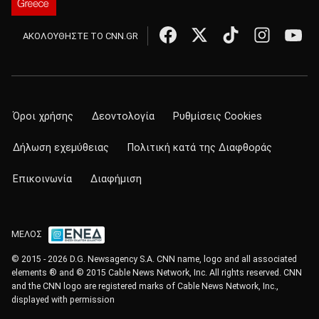
ΑΚΟΛΟΥΘΗΣΤΕ ΤΟ CNN.GR
Όροι χρήσης
Δεοντολογία
Ρυθμίσεις Cookies
Δήλωση εχεμύθειας
Πολιτική κατά της Διαφθοράς
Επικοινωνία
Διαφήμιση
ΜΕΛΟΣ
© 2015 - 2026 D.G. Newsagency S.A. CNN name, logo and all associated
elements ® and © 2015 Cable News Network, Inc. All rights reserved. CNN
and the CNN logo are registered marks of Cable News Network, Inc.,
displayed with permission