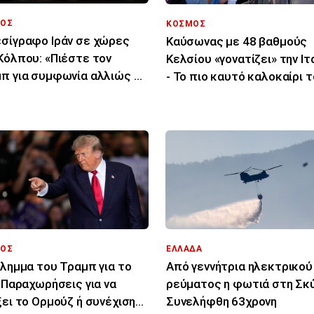
ΟΣ
ΚΟΣΜΟΣ
σίγραφο Ιράν σε χώρες
Καύσωνας με 48 βαθμούς
Κόλπου: «Πιέστε τον
Κελσίου «γονατίζει» την Ιτ
π για συμφωνία αλλιώς θα
- Το πιο καυτό καλοκαίρι 
χτυπήσουμε»
τελευταίου αιώνα
ΟΣ
ΕΛΛΑΔΑ
ίλημμα του Τραμπ για το
Από γεννήτρια ηλεκτρικού
: Παραχωρήσεις για να
ρεύματος η φωτιά στη Σκύ
ξει το Ορμούζ ή συνέχιση
Συνελήφθη 63χρονη