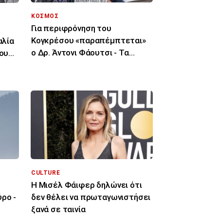
ΚΟΣΜΟΣ
Για περιφρόνηση του
Κογκρέσου «παραπέμπτεται»
αλία
ο Δρ. Άντονι Φάουτσι - Τα
του
επόμενα βήματα
CULTURE
Η Μισέλ Φάιφερ δηλώνει ότι
ρο -
δεν θέλει να πρωταγωνιστήσει
ξανά σε ταινία