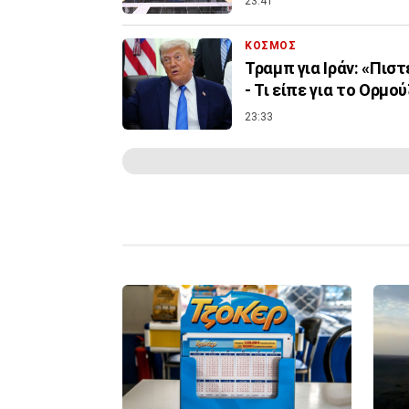
23:41
ΚΟΣΜΟΣ
Τραμπ για Ιράν: «Πισ
- Τι είπε για το Ορμού
23:33