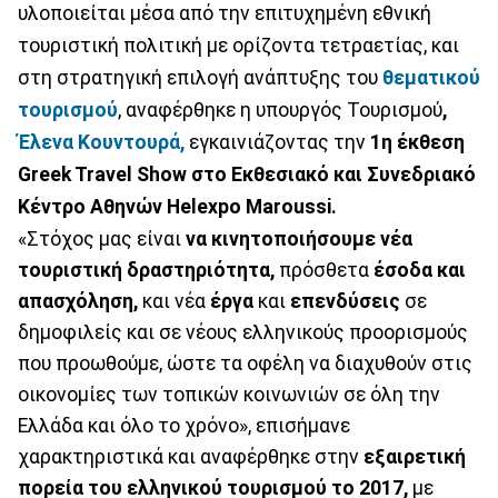
υλοποιείται μέσα από την επιτυχημένη εθνική
τουριστική πολιτική με ορίζοντα τετραετίας, και
στη στρατηγική επιλογή ανάπτυξης του
θεματικού
τουρισμού
, αναφέρθηκε η υπουργός Τουρισμού
,
Έλενα Κουντουρά,
εγκαινιάζοντας την
1η έκθεση
Greek Travel Show στο Εκθεσιακό και Συνεδριακό
Κέντρο Αθηνών Helexpo Maroussi.
«Στόχος μας είναι
να κινητοποιήσουμε νέα
τουριστική δραστηριότητα,
πρόσθετα
έσοδα και
απασχόληση,
και νέα
έργα
και
επενδύσεις
σε
δημοφιλείς και σε νέους ελληνικούς προορισμούς
που προωθούμε, ώστε τα οφέλη να διαχυθούν στις
οικονομίες των τοπικών κοινωνιών σε όλη την
Ελλάδα και όλο το χρόνο», επισήμανε
χαρακτηριστικά και αναφέρθηκε στην
εξαιρετική
πορεία του ελληνικού τουρισμού το 2017,
με