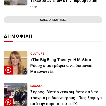
τελευταίων ετών στην Πυροσβεστική
15:31
ΟΛΕΣ ΟΙ ΕΙΔΗΣΕΙΣ
ΔΗΜΟΦΙΛΗ
CULTURE
«The Big Bang Theory»: Η Μελίσα
Ράουχ επιστρέφει ως… δαιμονική
Μπερναντέτ
ΕΛΛΑΔΑ
Σέρρες: Βίντεο ντοκουμέντο από το
τροχαίο με δύο νεκρούς - Πώς ξέφυγε
από την πορεία του το ΙΧ