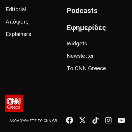
Editorial
Podcasts
Απόψεις
Εφημερίδες
Explainers
Widgets
Newsletter
Το CNN Greece
ΑΚΟΛΟΥΘΗΣΤΕ ΤΟ CNN.GR