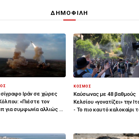
ΔΗΜΟΦΙΛΗ
ΟΣ
ΚΟΣΜΟΣ
σίγραφο Ιράν σε χώρες
Καύσωνας με 48 βαθμούς
Κόλπου: «Πιέστε τον
Κελσίου «γονατίζει» την Ιτ
π για συμφωνία αλλιώς θα
- Το πιο καυτό καλοκαίρι 
χτυπήσουμε»
τελευταίου αιώνα