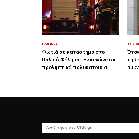
ΕΛΛΑΔΑ
ΚΟΣΜ
Φωτιά σε κατάστημα στο
Όταν
Παλαιό Φάληρο - Εκκενώνεται
τη Σ
προληπτικά πολυκατοικία
αμυν
οράμ
Αναζήτηση στο CNN.gr