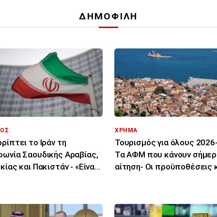
ΔΗΜΟΦΙΛΗ
ΟΣ
ΧΡΗΜΑ
ρίπτει το Ιράν τη
Τουρισμός για όλους 2026-
ωνία Σαουδικής Αραβίας,
Τα ΑΦΜ που κάνουν σήμερ
κίας και Πακιστάν - «Είναι
αίτηση- Οι προϋποθέσεις κ
 στα χαρτιά»
δικαιούχοι