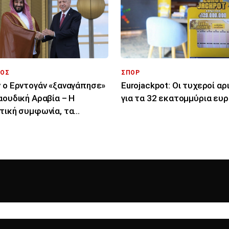
ΟΣ
ΣΠΟΡ
 ο Ερντογάν «ξαναγάπησε»
Eurojackpot: Οι τυχεροί αρ
αουδική Αραβία – Η
για τα 32 εκατoμμύρια ευ
τική συμφωνία, τα
ατα και τα ερωτήματα