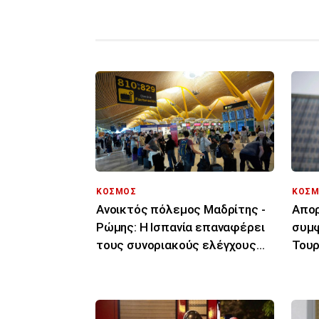
ΚΟΣΜΟΣ
ΚΟΣΜ
Ανοικτός πόλεμος Μαδρίτης -
Απορ
Ρώμης: Η Ισπανία επαναφέρει
συμφ
τους συνοριακούς ελέγχους
Τουρ
για τους Ιταλούς
μόνο