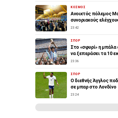
ΚΟΣΜΟΣ
Ανοικτός πόλεμος Μα
συνοριακούς ελέγχους
23:42
ΣΠΟΡ
Στο «σφυρί» η μπάλα 
να ξεπεράσει τα 10 ε
23:36
ΣΠΟΡ
Ο διεθνής Άγγλος ποδ
σε μπαρ στο Λονδίνο
23:24