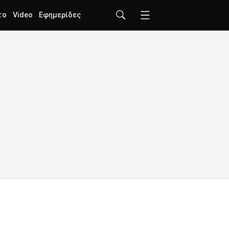
το
Video
Εφημερίδες