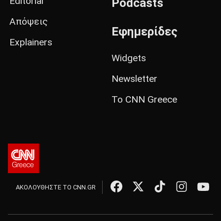
Editorial
Podcasts
Απόψεις
Εφημερίδες
Explainers
Widgets
Newsletter
Το CNN Greece
ΑΚΟΛΟΥΘΗΣΤΕ ΤΟ CNN.GR