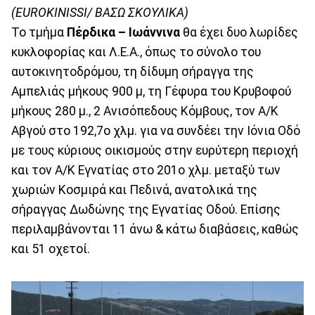
(EUROKINISSI/ ΒΑΣΩ ΣΚΟΥΛΙΚΑ)
Το τμήμα
Πέρδικα – Ιωάννινα
θα έχει δυο λωρίδες
κυκλοφορίας και Λ.Ε.Α., όπως το σύνολο του
αυτοκινητοδρόμου, τη δίδυμη σήραγγα της
Αμπελιάς μήκους 900 μ, τη Γέφυρα του Κρυβοφού
μήκους 280 μ., 2 Ανισόπεδους Κόμβους, τον Α/Κ
Αβγού στο 192,7ο χλμ. για να συνδέει την Ιόνια Οδό
με τους κύριους οικισμούς στην ευρύτερη περιοχή
και τον Α/Κ Εγνατίας στο 201ο χλμ. μεταξύ των
χωριών Κοσμιρά και Πεδινά, ανατολικά της
σήραγγας Δωδώνης της Εγνατίας Οδού. Επίσης
περιλαμβάνονται 11 άνω & κάτω διαβάσεις, καθώς
και 51 οχετοί.