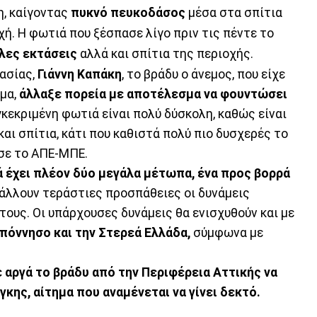
η, καίγοντας
πυκνό πευκοδάσος
μέσα στα σπίτια
ή. Η φωτιά που ξέσπασε λίγο πριν τις πέντε το
λες εκτάσεις
αλλά και σπίτια της περιοχής.
ασίας,
Γιάννη Καπάκη
, το βράδυ ο άνεμος, που είχε
υμα,
άλλαξε πορεία με αποτέλεσμα να φουντώσει
γκεκριμένη φωτιά είναι πολύ δύσκολη, καθώς είναι
και σπίτια, κάτι που καθιστά πολύ πιο δυσχερές το
σε το ΑΠΕ-ΜΠΕ.
 έχει πλέον δύο μεγάλα μέτωπα, ένα προς βορρά
άλλουν τεράστιες προσπάθειες οι δυνάμεις
ους. Οι υπάρχουσες δυνάμεις θα ενισχυθούν και με
πόννησο και την Στερεά Eλλάδα,
σύμφωνα με
αργά το βράδυ από την Περιφέρεια Αττικής να
κης, αίτημα που αναμένεται να γίνει δεκτό.