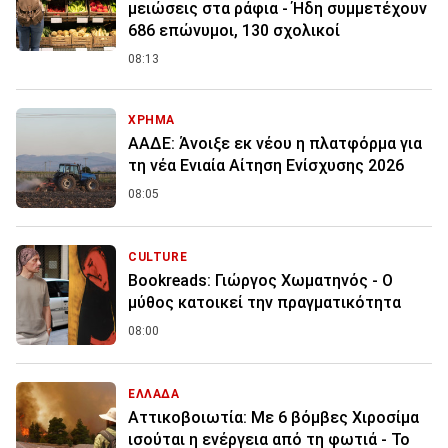
μειώσεις στα ράφια - Ήδη συμμετέχουν
686 επώνυμοι, 130 σχολικοί
08:13
ΧΡΗΜΑ
ΑΑΔΕ: Άνοιξε εκ νέου η πλατφόρμα για
τη νέα Ενιαία Αίτηση Ενίσχυσης 2026
08:05
CULTURE
Bookreads: Γιώργος Χωματηνός - Ο
μύθος κατοικεί την πραγματικότητα
08:00
ΕΛΛΑΔΑ
Αττικοβοιωτία: Με 6 βόμβες Χιροσίμα
ισούται η ενέργεια από τη φωτιά - Το