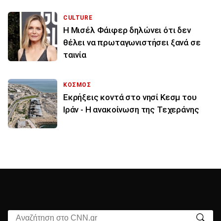
CULTURE
Η Μισέλ Φάιφερ δηλώνει ότι δεν
θέλει να πρωταγωνιστήσει ξανά σε
ταινία
ΚΟΣΜΟΣ
Εκρήξεις κοντά στο νησί Κεσμ του
Ιράν - Η ανακοίνωση της Τεχεράνης
Αναζήτηση στο CNN.gr