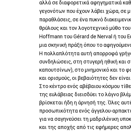
αλλά σε διαφορετικά αφηγηματικά κα
γεγονότων που έχουν λάβει χώρα, σε 
παραθλάσεις, σε ένα πυκνό διακειμενι
θρύλους και τον λογοτεχνικό μύθο του
Hoffmann του Gérard de Nerval ή του E
μια σκηνική πράξη όπου το αφηγούμενο
Η πολλαπλότητα αυτή απορροφά γρήγορ
συνδηλώσεις, στη στυγερή ηθική και 
καπουτσίνων), στο μνημονικό και το φ
και ορισμούς, οι βεβαιότητες δεν είν
Στο κέντρο ενός αβέβαιου κόσμου τίθ
της ευλάβειας διεισδύει το λάγνο βλέ
βρίσκεται ήδη η άρνησή της. Όλες αυτ
προσωπικότητα ενός άγγελου-αρπακτικ
για να σαγηνεύσει τη μαδριλένικη υπο
και της αποχής από τις εφήμερες απο