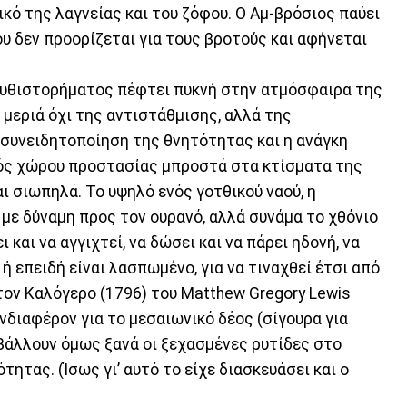
κό της λαγνείας και του ζόφου. Ο Αμ-βρόσιος παύει
ου δεν προορίζεται για τους βροτούς και αφήνεται
ύ μυθιστορήματος πέφτει πυκνή στην ατμόσφαιρα της
 μεριά όχι της αντιστάθμισης, αλλά της
συνειδητοποίηση της θνητότητας και η ανάγκη
ός χώρου προστασίας μπροστά στα κτίσματα της
 σιωπηλά. Το υψηλό ενός γοτθικού ναού, η
 με δύναμη προς τον ουρανό, αλλά συνάμα το χθόνιο
 και να αγγιχτεί, να δώσει και να πάρει ηδονή, να
 ή επειδή είναι λασπωμένο, για να τιναχθεί έτσι από
στον Καλόγερο (1796) του Matthew Gregory Lewis
νδιαφέρον για το μεσαιωνικό δέος (σίγουρα για
βάλλουν όμως ξανά οι ξεχασμένες ρυτίδες στο
ητας. (Ίσως γι’ αυτό το είχε διασκευάσει και ο