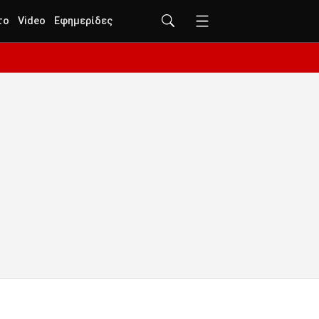
το
Video
Εφημερίδες