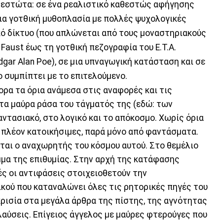
θεστώτα: σε ένα ρεαλιστικό καθεστώς αφήγησης
μια γοτθική μυθοπλασία με πολλές ψυχολογικές
κό δίκτυο (που απλώνεται από τους μοναστηριακούς
 Faust έως τη γοτθική πεζογραφία του E.T.A.
dgar Alan Poe), σε μια υπναγωγική κατάσταση και σε
 συμπίπτει με το επιτελούμενο.
α τα όρια ανάμεσα στις αναφορές και τις
στα μαύρα ράσα του τάγματός της (εδώ: των
αντασιακό, στο λογικό και το απόκοσμο. Χωρίς όρια
αι πλέον κατοικήσιμες, παρά μόνο από φαντάσματα.
εται ο αναχωρητής του κόσμου αυτού. Στο θεμέλιο
μμα της επιθυμίας. Στην αρχή της κατάφασης
ές οι αντιφάσεις στοιχειοθετούν την
ού που καταναλώνει όλες τις ρητορικές πηγές του
κρισία στα μεγάλα άρθρα της πίστης, της αγνότητας
λαύσεις. Επίγειος άγγελος με μαύρες φτερούγες που