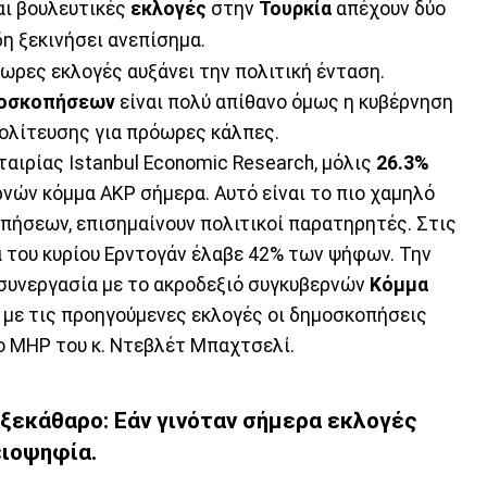
αι βουλευτικές
εκλογές
στην
Τουρκία
απέχουν δύο
δη ξεκινήσει ανεπίσημα.
ωρες εκλογές αυξάνει την πολιτική ένταση.
οσκοπήσεων
είναι πολύ απίθανο όμως η κυβέρνηση
πολίτευσης για πρόωρες κάλπες.
ταιρίας Istanbul Economic Research, μόλις
26.3%
νών κόμμα AKP σήμερα. Αυτό είναι το πιο χαμηλό
ήσεων, επισημαίνουν πολιτικοί παρατηρητές. Στις
α του κυρίου Ερντογάν έλαβε 42% των ψήφων. Την
συνεργασία με το ακροδεξιό συγκυβερνών
Κόμμα
η με τις προηγούμενες εκλογές οι δημοσκοπήσεις
το ΜΗΡ του κ. Ντεβλέτ Μπαχτσελί.
 ξεκάθαρο: Εάν γινόταν σήμερα εκλογές
ειοψηφία.