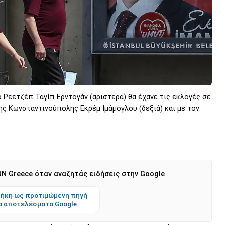
Ρεετζέπ Ταγίπ Ερντογάν (αριστερά) θα έχανε τις εκλογές σε
ης Κωνσταντινούπολης Εκρέμ Ιμάμογλου (δεξιά) και με τον
N Greece όταν αναζητάς ειδήσεις στην Google
ήκη ως προτιμώμενη πηγή
α αποτελέσματα Google