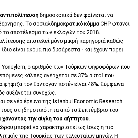
αντιπολίτευση
δημοσκοπικά δεν φαίνεται να
βέρνησης. Το σοσιαλδημοκρατικό κόμμα CHP φτάνει
ό το αποτέλεσμα των εκλογών του 2018.
ιπολίτευσης αποτελεί μόνο μικρή παρηγοριά καθώς
ίδιο είναι ακόμα πιο δυσάρεστα - και έχουν πάρει
ς Yöneylem, ο αριθμός των Τούρκων ψηφοφόρων που
 επόμενες κάλπες ανέρχεται σε 37% αυτοί που
α ψήφιζα τον Ερντογάν ποτέ» είναι 48%. Σύμφωνα
ός αυξάνεται συνεχώς.
ι σε νέα έρευνα της Istanbul Economic Research
όντους στηδημοτικότητα από το Σεπτέμβριο του
ι
χάνοντας την αίγλη του αήττητου
.
δρου μπορεί να χαρακτηριστεί ως ίσως η πιο
λιτικής της Τουρκίας των τελευταίων μηνών. Η