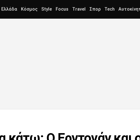
Ελλάδα
Κόσμος
Style
Focus
Travel
Σπορ
Tech
Αυτοκίνη
α κάτω: Ο Ερντογάν και 