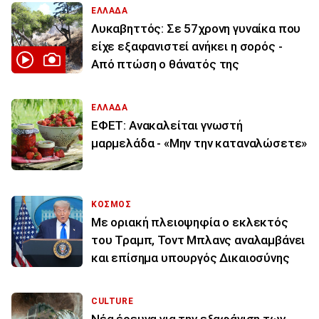
ΕΛΛΑΔΑ
Λυκαβηττός: Σε 57χρονη γυναίκα που
είχε εξαφανιστεί ανήκει η σορός -
Από πτώση ο θάνατός της
ΕΛΛΑΔΑ
ΕΦΕΤ: Ανακαλείται γνωστή
μαρμελάδα - «Μην την καταναλώσετε»
ΚΟΣΜΟΣ
Με οριακή πλειοψηφία ο εκλεκτός
του Τραμπ, Τοντ Μπλανς αναλαμβάνει
και επίσημα υπουργός Δικαιοσύνης
CULTURE
Νέα έρευνα για την εξαφάνιση των