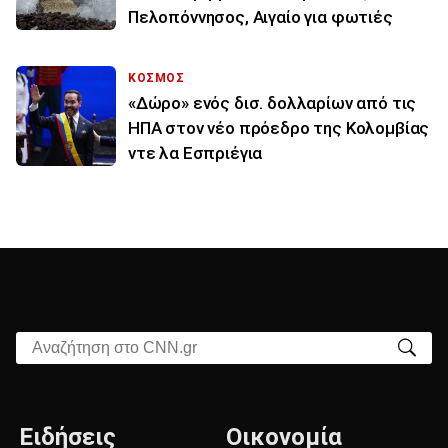
Πελοπόννησος, Αιγαίο για φωτιές
ΚΟΣΜΟΣ
«Δώρο» ενός δισ. δολλαρίων από τις
ΗΠΑ στον νέο πρόεδρο της Κολομβίας
ντε λα Εσπριέγια
Αναζήτηση στο CNN.gr
Ειδήσεις
Οικονομία