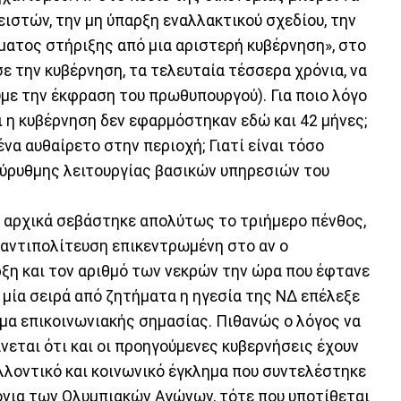
ιστών, την μη ύπαρξη εναλλακτικού σχεδίου, την
ατος στήριξης από μια αριστερή κυβέρνηση», στο
ε την κυβέρνηση, τα τελευταία τέσσερα χρόνια, να
υμε την έκφραση του πρωθυπουργού). Για ποιο λόγο
ι η κυβέρνηση δεν εφαρμόστηκαν εδώ και 42 μήνες;
ένα αυθαίρετο στην περιοχή; Γιατί είναι τόσο
εύρυθμης λειτουργίας βασικών υπηρεσιών του
ι αρχικά σεβάστηκε απολύτως το τριήμερο πένθος,
 αντιπολίτευση επικεντρωμένη στο αν ο
ξη και τον αριθμό των νεκρών την ώρα που έφτανε
 μία σειρά από ζητήματα η ηγεσία της ΝΔ επέλεξε
ημα επικοινωνιακής σημασίας. Πιθανώς ο λόγος να
άνεται ότι και οι προηγούμενες κυβερνήσεις έχουν
λλοντικό και κοινωνικό έγκλημα που συντελέστηκε
ρόνια των Ολυμπιακών Αγώνων, τότε που υποτίθεται