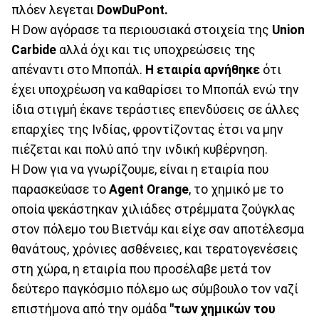
πλόεν λεγεται
DowDuPont.
H Dow αγόρασε τα περιουσιακά στοιχεία της
Union
Carbide
αλλά όχι και τις υποχρεώσεις της
απέναντι στο Μποπάλ.
Η εταιρία αρνήθηκε
ότι
έχει υποχρέωση να καθαρίσει το Μποπάλ ενώ την
ίδια στιγμή έκανε τεράστιες επενδύσεις σε άλλες
επαρχίες της Ινδίας, φροντίζοντας έτσι να μην
πιέζεται και πολύ από την ινδική κυβέρνηση.
Η Dow για να γνωρίζουμε, είναι η εταιρία που
παρασκεύασε το
Agent Orange
, το χημικό με το
οποία ψεκάστηκαν χιλιάδες στρέμματα ζούγκλας
στον πόλεμο του Βιετνάμ και είχε σαν αποτέλεσμα
θανάτους, χρόνιες ασθένειες, και τερατογενέσεις
στη χώρα, η εταιρία που προσέλαβε μετά τον
δεύτερο παγκόσμιο πόλεμο ως σύμβουλο τον ναζί
επιστήμονα από την ομάδα
"των χημικών του