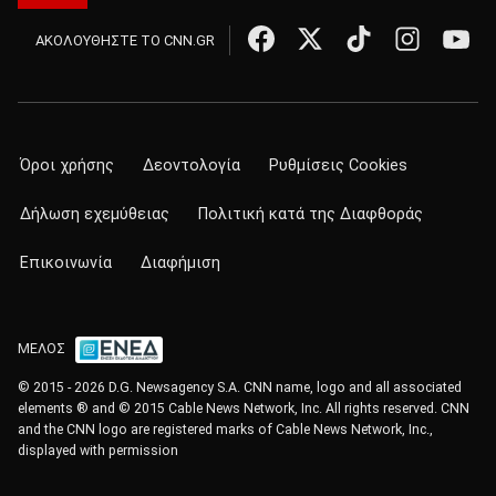
ΑΚΟΛΟΥΘΗΣΤΕ ΤΟ CNN.GR
Όροι χρήσης
Δεοντολογία
Ρυθμίσεις Cookies
Δήλωση εχεμύθειας
Πολιτική κατά της Διαφθοράς
Επικοινωνία
Διαφήμιση
ΜΕΛΟΣ
© 2015 - 2026 D.G. Newsagency S.A. CNN name, logo and all associated
elements ® and © 2015 Cable News Network, Inc. All rights reserved. CNN
and the CNN logo are registered marks of Cable News Network, Inc.,
displayed with permission