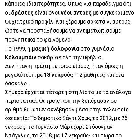
κάποιες ιδιαιτερότητες. Όπως για παράδειγμα ότι
οι
δράστες
είναι όλοι
νέοι άντρες
με συγκεκριμένο
ψυχιατρικό προφίλ. Και ξέρουμε αρκετά γι αυτούς
ώστε να προσπαθήσουμε να αντιμετωπίσουμε
προληπτικά το φαινόμενο.
Το 1999, η
μαζική δολοφονία
στο γυμνάσιο
Κόλουμπάιν
σοκάρισε όλη την υφήλιο.
Δεν ήταν η πρώτη τέτοιου είδους, ήταν όμως η
μεγαλύτερη, με
13 νεκρούς
-12 μαθητές και ένα
δάσκαλο.
Σήμερα έρχεται τέταρτη στη λίστα με τα ανάλογα
περιστατικά. Οι τρεις που την ξεπέρασαν σε
αριθμό θυμάτων συνέβησαν μέσα στην τελευταία
δεκαετία: Το δημοτικό Σάντι Χουκ, το 2012, με 26
νεκρούς· το Γυμνάσιο Μάρτζορι Στόουνμαν
Ντάγκλας, το 2018, με 17 νεκρούς· και τώρα το