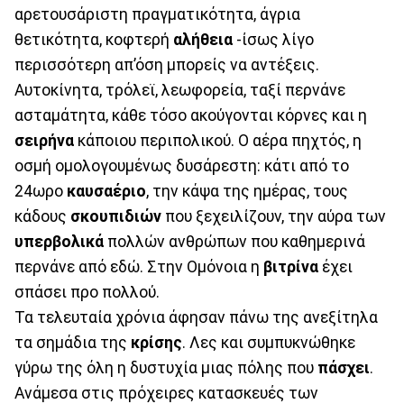
αρετουσάριστη πραγματικότητα, άγρια
θετικότητα, κοφτερή
αλήθεια
-ίσως λίγο
περισσότερη απ’όση μπορείς να αντέξεις.
Αυτοκίνητα, τρόλεϊ, λεωφορεία, ταξί περνάνε
ασταμάτητα, κάθε τόσο ακούγονται κόρνες και η
σειρήνα
κάποιου περιπολικού. Ο αέρα πηχτός, η
οσμή ομολογουμένως δυσάρεστη: κάτι από το
24ωρο
καυσαέριο
, την κάψα της ημέρας, τους
κάδους
σκουπιδιών
που ξεχειλίζουν, την αύρα των
υπερβολικά
πολλών ανθρώπων που καθημερινά
περνάνε από εδώ. Στην Ομόνοια η
βιτρίνα
έχει
σπάσει προ πολλού.
Τα τελευταία χρόνια άφησαν πάνω της ανεξίτηλα
τα σημάδια της
κρίσης
. Λες και συμπυκνώθηκε
γύρω της όλη η δυστυχία μιας πόλης που
πάσχει
.
Ανάμεσα στις πρόχειρες κατασκευές των