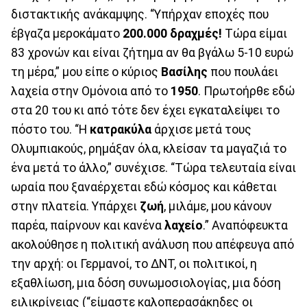
διστακτικής ανάκαμψης. “Υπήρχαν εποχές που
έβγαζα μεροκάματο
200.000 δραχμές!
Τώρα είμαι
83 χρονών και είναι ζήτημα αν θα βγάλω 5-10 ευρώ
τη μέρα,” μου είπε ο κύριος
Βασίλης
που πουλάει
λαχεία στην Ομόνοια από το
1950
. Πρωτοήρθε εδώ
στα 20 του κι από τότε δεν έχει εγκαταλείψει το
πόστο του. “Η
κατρακύλα
άρχισε μετά τους
Ολυμπιακούς, ρημάξαν όλα, κλείσαν τα μαγαζιά το
ένα μετά το άλλο,” συνέχισε. “Τώρα τελευταία είναι
ωραία που ξαναέρχεται εδώ κόσμος και κάθεται
στην πλατεία. Υπάρχει
ζωή
, μιλάμε, μου κάνουν
παρέα, παίρνουν και κανένα
λαχείο
.” Αναπόφευκτα
ακολούθησε η πολιτική ανάλυση που απέφευγα από
την αρχή: οι Γερμανοί, το ΔΝΤ, οι πολιτικοί, η
εξαθλίωση, μια δόση συνωμοσιολογίας, μια δόση
ειλικρίνειας (“είμαστε καλοπερασάκηδες οι