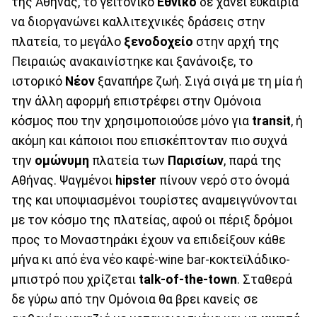
της Αθήνας, το γειτονικό
Εθνικό
δε χάνει ευκαιρία
να διοργανώνει καλλιτεχνικές δράσεις στην
πλατεία, το μεγάλο
ξενοδοχείο
στην αρχή της
Πειραιώς ανακαινίστηκε και ξανάνοιξε, το
ιστορικό
Νέον
ξαναπήρε ζωή. Σιγά σιγά με τη μία ή
την άλλη αφορμή επιστρέφει στην Ομόνοια
κόσμος που την χρησιμοποιούσε μόνο για
transit
, ή
ακόμη και κάποιοι που επισκέπτονταν πιο συχνά
την
ομώνυμη
πλατεία των
Παρισίων
, παρά της
Αθήνας. Ψαγμένοι
hipster
πίνουν νερό στο όνομά
της και υποψιασμένοι τουρίστες αναμειγνύνονται
με τον κόσμο της πλατείας, αφού οι πέριξ δρόμοι
προς το Μοναστηράκι έχουν να επιδείξουν κάθε
μήνα κι από ένα νέο καφέ-wine bar-κοκτεϊλάδικο-
μπιστρό που χρίζεται
talk-of-the-town
. Σταθερά
δε γύρω από την Ομόνοια θα βρει κανείς σε