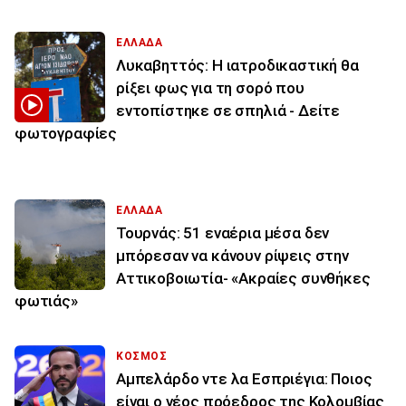
ΕΛΛΑΔΑ
Λυκαβηττός: Η ιατροδικαστική θα
ρίξει φως για τη σορό που
εντοπίστηκε σε σπηλιά - Δείτε
φωτογραφίες
ΕΛΛΑΔΑ
Τουρνάς: 51 εναέρια μέσα δεν
μπόρεσαν να κάνουν ρίψεις στην
Αττικοβοιωτία- «Ακραίες συνθήκες
φωτιάς»
ΚΟΣΜΟΣ
Αμπελάρδο ντε λα Εσπριέγια: Ποιος
είναι ο νέος πρόεδρος της Κολομβίας