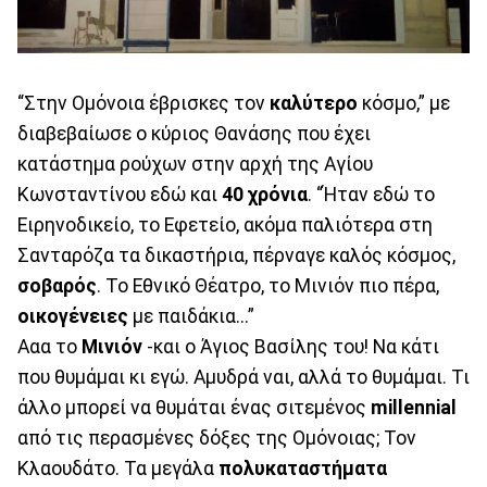
“Στην Ομόνοια έβρισκες τον
καλύτερο
κόσμο,” με
διαβεβαίωσε ο κύριος Θανάσης που έχει
κατάστημα ρούχων στην αρχή της Αγίου
Κωνσταντίνου εδώ και
40 χρόνια
. “Ήταν εδώ το
Ειρηνοδικείο, το Εφετείο, ακόμα παλιότερα στη
Σανταρόζα τα δικαστήρια, πέρναγε καλός κόσμος,
σοβαρός
. Το Εθνικό Θέατρο, το Μινιόν πιο πέρα,
οικογένειες
με παιδάκια...”
Ααα το
Μινιόν
-και ο Άγιος Βασίλης του! Να κάτι
που θυμάμαι κι εγώ. Αμυδρά ναι, αλλά το θυμάμαι. Τι
άλλο μπορεί να θυμάται ένας σιτεμένος
millennial
από τις περασμένες δόξες της Ομόνοιας; Τον
Κλαουδάτο. Τα μεγάλα
πολυκαταστήματα