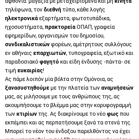
αφθονία: μαγαζιά με μεταχειρισμένα και μη
κινητά
τηλέφωνα, τον
διεθνή
τύπο, κάθε λογής
ηλεκτρονικά
εξαρτήματα, φωτοτυπάδικα,
ηχοσυστήματα,
πρακτορεία
ΟΠΑΠ, γραφεία
εφημερίδων, οργανισμών του δημοσίου,
συνδικαλιστικών
φορέων, αμέτρητους συλλόγους
εν αθήναις
επαρχιωτών
, τυπογραφεία, εξωτικό και
παραδοσιακό
φαγητό
και είδη ένδυσης -πάντα- σε
τιμή
ευκαιρίας
!
Ας πάμε λοιπόν μία βόλτα στην Ομόνοια, ας
ξανασυστηθούμε
με την πλατεία των
αναμνήσεών
μας, ας μιλήσουμε με τους ανθρώπους της, ας
ακουμπήσουμε το βλέμμα μας στην κορυφογραμμή
των
κτιρίων
της. Ας διακρίνουμε το νέο
φως
που
εκπέμπει και ας περπατήσουμε ξανά τα στενά της.
Μπορεί το νέον του ένδοξου παρελθόντος να έχει