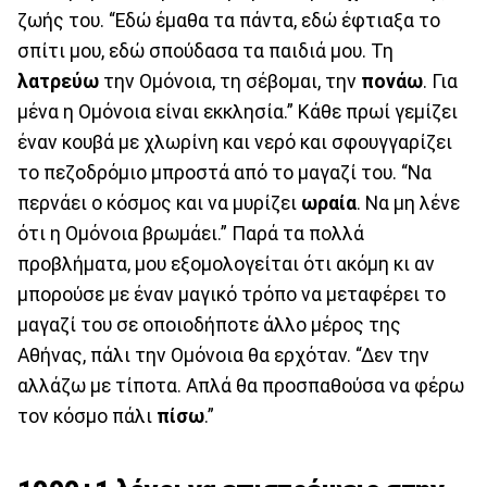
ζωής του. “Εδώ έμαθα τα πάντα, εδώ έφτιαξα το
σπίτι μου, εδώ σπούδασα τα παιδιά μου. Τη
λατρεύω
την Ομόνοια, τη σέβομαι, την
πονάω
. Για
μένα η Ομόνοια είναι εκκλησία.” Κάθε πρωί γεμίζει
έναν κουβά με χλωρίνη και νερό και σφουγγαρίζει
το πεζοδρόμιο μπροστά από το μαγαζί του. “Να
περνάει ο κόσμος και να μυρίζει
ωραία
. Να μη λένε
ότι η Ομόνοια βρωμάει.” Παρά τα πολλά
προβλήματα, μου εξομολογείται ότι ακόμη κι αν
μπορούσε με έναν μαγικό τρόπο να μεταφέρει το
μαγαζί του σε οποιοδήποτε άλλο μέρος της
Αθήνας, πάλι την Ομόνοια θα ερχόταν. “Δεν την
αλλάζω με τίποτα. Απλά θα προσπαθούσα να φέρω
τον κόσμο πάλι
πίσω
.”