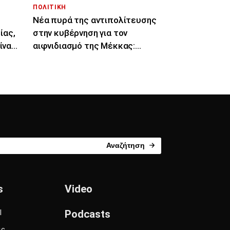
ΠΟΛΙΤΙΚΗ
Νέα πυρά της αντιπολίτευσης
ίας,
στην κυβέρνηση για τον
ίναι
αιφνιδιασμό της Μέκκας:
«Αναβαθμίζεται η Τουρκία»
Αναζήτηση
s
Video
l
Podcasts
ις