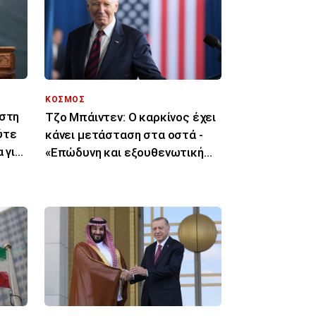
ΚΟΣΜΟΣ
 στη
Τζο Μπάιντεν: Ο καρκίνος έχει
ύτε
κάνει μετάσταση στα οστά -
 για
«Επώδυνη και εξουθενωτική
μάχη»