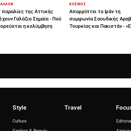
ΒΑΛΛΟΝ
ΚΟΣΜΟΣ
7 παραλίες της Αττικής
Απορρίπτει το Ιράν τη
έχουν Γαλάζια Σημαία - Πού
συμφωνία Σαουδικής Αραβ
ορεύεται η κολύμβηση
Τουρκίας και Πακιστάν - «Ε
μόνο στα χαρτιά»
Style
Travel
Focu
Culture
Editoria
Fashion & Beauty
Απόψε