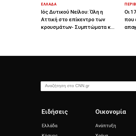
ΕΛΛΑΔΑ
ΠΕΡΙ
Ιός Δυτικού Νείλου: Όλη η
Οι 1
Αττική στο επίκεντρο των
που 
κρουσμάτων- Συμπτώματα και
απαγ
μέρες μετά το τσίμπημα
Αναζήτηση στο CNN.gr
Ειδήσεις
Οικονομία
Ελλάδα
Ανάπτυξη
Κόσμος
Χρήμα