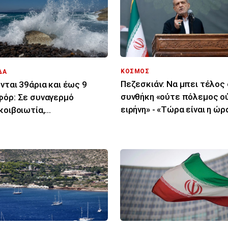
ΚΟΣΜΟΣ
ΔΑ
Πεζεσκιάν: Να μπει τέλος
νται 39άρια και έως 9
συνθήκη «ούτε πόλεμος ο
όρ: Σε συναγερμό
ειρήνη» - «Τώρα είναι η ώρα
κοιβοιωτία,
συμφωνία»
πόννησος, Αιγαίο για
ιές