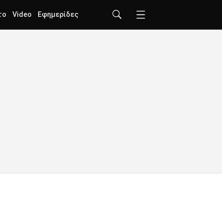
το
Video
Εφημερίδες