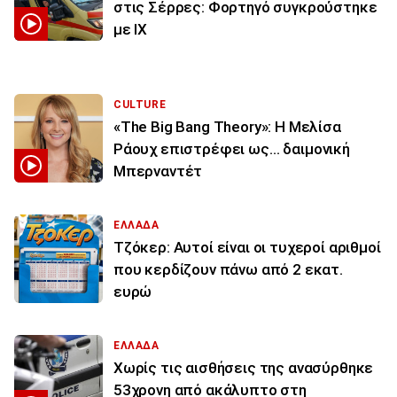
στις Σέρρες: Φορτηγό συγκρούστηκε
με ΙΧ
CULTURE
«The Big Bang Theory»: Η Μελίσα
Ράουχ επιστρέφει ως… δαιμονική
Μπερναντέτ
ΕΛΛΑΔΑ
Τζόκερ: Αυτοί είναι οι τυχεροί αριθμοί
που κερδίζουν πάνω από 2 εκατ.
ευρώ
ΕΛΛΑΔΑ
Χωρίς τις αισθήσεις της ανασύρθηκε
53χρονη από ακάλυπτο στη