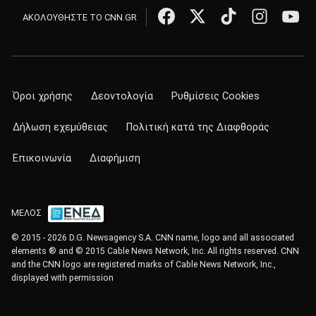
ΑΚΟΛΟΥΘΗΣΤΕ ΤΟ CNN.GR
Όροι χρήσης
Δεοντολογία
Ρυθμίσεις Cookies
Δήλωση εχεμύθειας
Πολιτική κατά της Διαφθοράς
Επικοινωνία
Διαφήμιση
ΜΕΛΟΣ
© 2015 - 2026 D.G. Newsagency S.A. CNN name, logo and all associated
elements ® and © 2015 Cable News Network, Inc. All rights reserved. CNN
and the CNN logo are registered marks of Cable News Network, Inc.,
displayed with permission