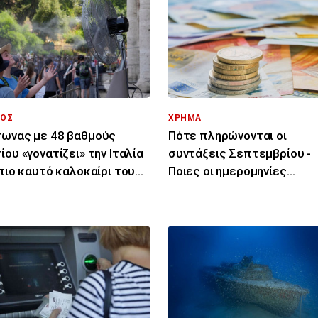
ΟΣ
ΧΡΗΜΑ
ωνας με 48 βαθμούς
Πότε πληρώνονται οι
ίου «γονατίζει» την Ιταλία
συντάξεις Σεπτεμβρίου -
 πιο καυτό καλοκαίρι του
Ποιες οι ημερομηνίες
υταίου αιώνα
καταβολής