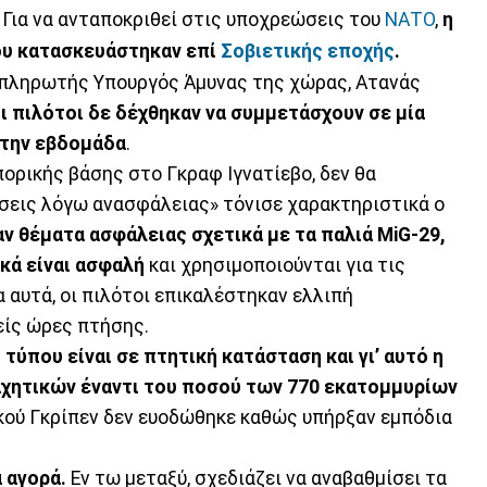
 Για να ανταποκριθεί στις υποχρεώσεις του
ΝΑΤΟ
,
η
ου κατασκευάστηκαν επί
Σοβιετικής εποχής
.
ναπληρωτής Υπουργός Άμυνας της χώρας, Ατανάς
 πιλότοι δε δέχθηκαν να συμμετάσχουν σε μία
 την εβδομάδα
.
ορικής βάσης στο Γκραφ Ιγνατίεβο, δεν θα
σεις λόγω ανασφάλειας» τόνισε χαρακτηριστικά ο
αν θέματα ασφάλειας σχετικά με τα παλιά MiG-29,
κά είναι ασφαλή
και χρησιμοποιούνται για τις
 αυτά, οι πιλότοι επικαλέστηκαν ελλιπή
είς ώρες πτήσης.
τύπου είναι σε πτητική κατάσταση και γι’ αυτό η
αχητικών έναντι του ποσού των 770 εκατομμυρίων
ικού Γκρίπεν δεν ευοδώθηκε καθώς υπήρξαν εμπόδια
 αγορά.
Εν τω μεταξύ, σχεδιάζει να αναβαθμίσει τα