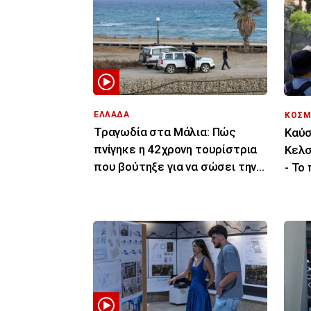
ΕΛΛΑΔΑ
ΚΟΣΜ
Τραγωδία στα Μάλια: Πώς
Καύσ
πνίγηκε η 42χρονη τουρίστρια
Κελσ
που βούτηξε για να σώσει την
- Το
43χρονη φίλη της
τελε