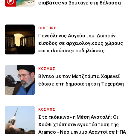
επιβάτες να βουτάνε στη θάλασσα
CULTURE
Πανσέληνος Αυγούστου: Δωρεάν
είσοδος σε αρχαιολογικούς χώρους
και «πλούσιες» εκδηλώσεις
ΚΟΣΜΟΣ
Βίντεο με τον Μοτζτάμπα Χαμενεΐ
έδωσε στη δημοσιότητα η Τεχεράνη
ΚΟΣΜΟΣ
Στο «κόκκινο» η Μέση Ανατολή: Οι
Χούθι χτύπησαν εγκατάσταση της
Aramco - Νέο μήνυμα Αραγτσί σε ΗΠΑ