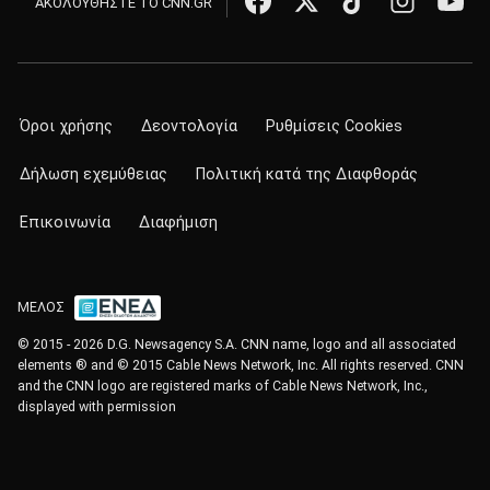
ΑΚΟΛΟΥΘΗΣΤΕ ΤΟ CNN.GR
Όροι χρήσης
Δεοντολογία
Ρυθμίσεις Cookies
Δήλωση εχεμύθειας
Πολιτική κατά της Διαφθοράς
Επικοινωνία
Διαφήμιση
ΜΕΛΟΣ
© 2015 - 2026 D.G. Newsagency S.A. CNN name, logo and all associated
elements ® and © 2015 Cable News Network, Inc. All rights reserved. CNN
and the CNN logo are registered marks of Cable News Network, Inc.,
displayed with permission