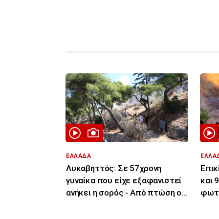
ΕΛΛΑΔΑ
ΕΛΛΑ
Λυκαβηττός: Σε 57χρονη
Επικ
γυναίκα που είχε εξαφανιστεί
και 
ανήκει η σορός - Από πτώση ο
φωτι
θάνατός της
άλλε