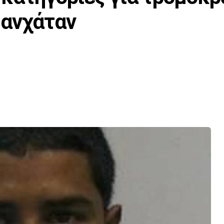
Μανχάταν