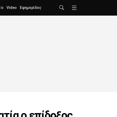
το
Video
Εφημερίδες
τία ο επίδοξος