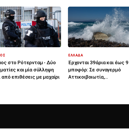
ΟΣ
ΕΛΛΑΔΑ
ος στο Ρότερνταμ - Δύο
Έρχονται 39άρια και έως 9
ματίες και μία σύλληψη
μποφόρ: Σε συναγερμό
 από επιθέσεις με μαχαίρι
Αττικοιβοιωτία,
Πελοπόννησος, Αιγαίο για
φωτιές