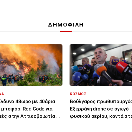
ΔΗΜΟΦΙΛΗ
ΔΑ
ΚΟΣΜΟΣ
ίνδυνο 48ωρο με 40άρια
Βούλγαρος πρωθυπουργός
9 μποφόρ: Red Code για
Εξερράγη drone σε αγωγό
ές στην Αττικοβοιωτία κι
φυσικού αερίου, κοντά στ
ς 14 περιοχές
σύνορα με Ρουμανία