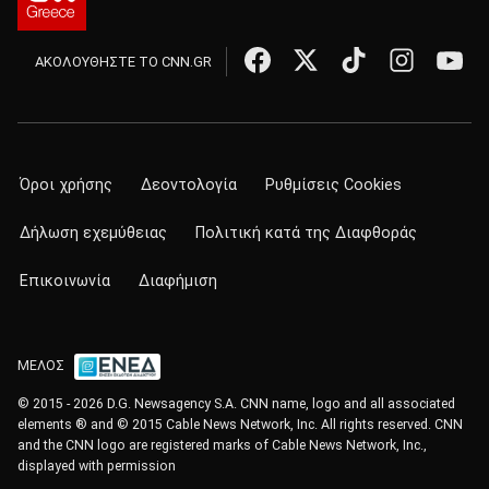
ΑΚΟΛΟΥΘΗΣΤΕ ΤΟ CNN.GR
Όροι χρήσης
Δεοντολογία
Ρυθμίσεις Cookies
Δήλωση εχεμύθειας
Πολιτική κατά της Διαφθοράς
Επικοινωνία
Διαφήμιση
ΜΕΛΟΣ
© 2015 - 2026 D.G. Newsagency S.A. CNN name, logo and all associated
elements ® and © 2015 Cable News Network, Inc. All rights reserved. CNN
and the CNN logo are registered marks of Cable News Network, Inc.,
displayed with permission