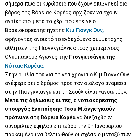
σήμερα πως οι κυρώσεις που έχουν επιβληθεί εις
βάρος της Βόρειας Κορέας αρχίζουν να έχουν
αντίκτυπο, μετά το χέρι που έτεινε ο
Βορειοκορεάτης ηγέτης
Κιμ Γιονγκ Ουν,
αφήνοντας ανοικτό το ενδεχόμενο συμμετοχής
αθλητών της Πιονγκγιάνγκ στους χειμερινούς
Ολυμπιακούς Αγώνες της
Πιονγκτσάνγκ της
Νότιας Κορέας.
Στην ομιλία του για τη νέα χρονιά ο Κιμ Γιονγκ Ουν
ανέφερε ότι ο δρόμος προς τον διάλογο ανάμεσα
στην Πιονγκγιάνγκ και τη Σεούλ είναι «ανοικτός».
Μετά τις δηλώσεις αυτές, ο νοτιοκορεάτης
υπουργός Ενοποίησης Τσου Μιόνγκ-γκιούν
πρότεινε στη Βόρεια Κορέα
να διεξαχθούν
συνομιλίες υψηλού επιπέδου την 9η Ιανουαρίου
προκειμένου να βελτιωθούν οι σχέσεις μεταξύ των