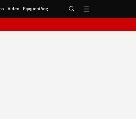
το
Video
Εφημερίδες